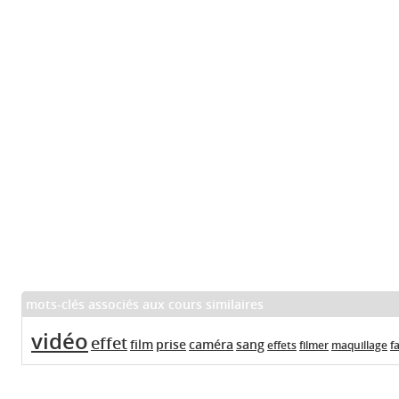
mots-clés associés aux cours similaires
vidéo
effet
film
prise
caméra
sang
effets
filmer
maquillage
f