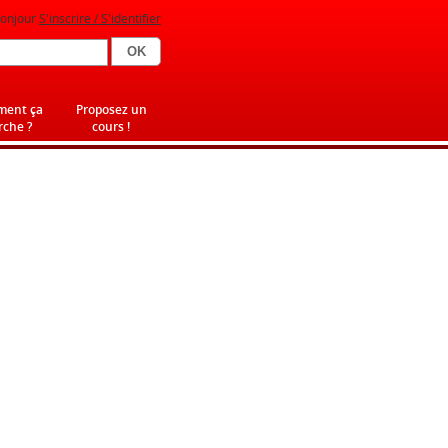
onjour
S'inscrire / S'identifier
ent ça
Proposez un
che ?
cours !