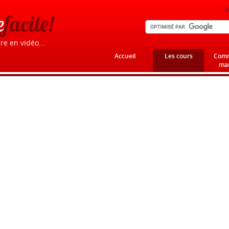
B
e
facile!
re en vidéo...
Accueil
Les cours
Comm
mar