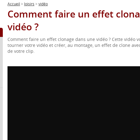
Accueil
>
loisirs
>
vidéo
Comment faire un effet clon
vidéo ?
Comment faire un effet clonage dans une vidéo ? Cette vidéo
tourner votre vidéo et créer, au montage, un effet de clone av
de votre clip.