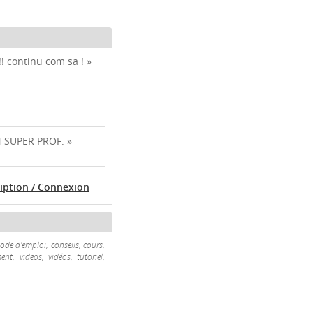
! continu com sa ! »
UN SUPER PROF. »
ription / Connexion
mode d'emploi, conseils, cours,
nt, videos, vidéos, tutoriel,