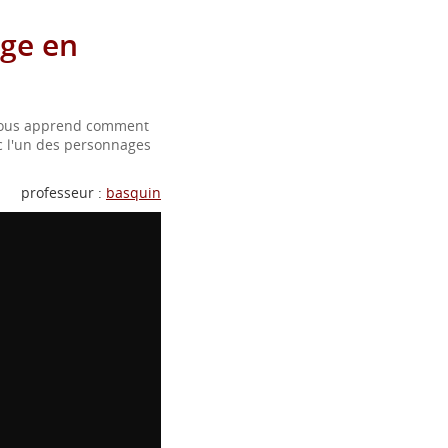
age en
 vous apprend comment
ec l'un des personnages
professeur :
basquin