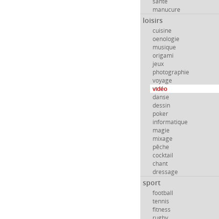
santé
manucure
loisirs
cuisine
oenologie
musique
origami
jeux
photographie
voyage
vidéo
danse
dessin
poker
informatique
magie
mixage
pêche
cocktail
chant
dressage
sport
football
tennis
fitness
rugby