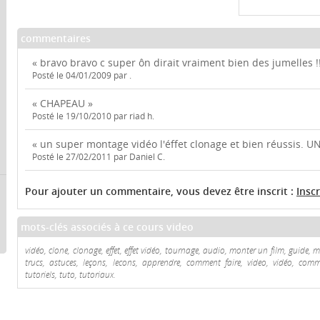
commentaires
« bravo bravo c super ôn dirait vraiment bien des jumelles !!
Posté le 04/01/2009 par .
« CHAPEAU »
Posté le 19/10/2010 par riad h.
« un super montage vidéo l'éffet clonage et bien réussis. 
Posté le 27/02/2011 par Daniel C.
Pour ajouter un commentaire, vous devez être inscrit :
Insc
mots-clés associés à ce cours video
vidéo, clone, clonage, effet, effet vidéo, tournage, audio, monter un film, guide, 
trucs, astuces, leçons, lecons, apprendre, comment faire, video, vidéo, comme
tutoriels, tuto, tutoriaux.