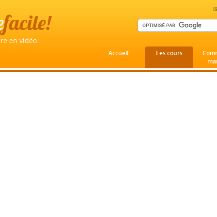
B
e
facile!
re en vidéo...
Accueil
Les cours
Comm
mar