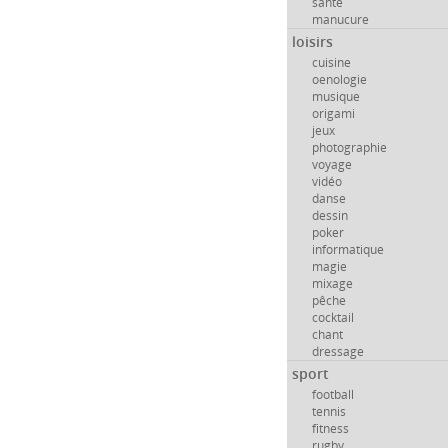
santé
manucure
loisirs
cuisine
oenologie
musique
origami
jeux
photographie
voyage
vidéo
danse
dessin
poker
informatique
magie
mixage
pêche
cocktail
chant
dressage
sport
football
tennis
fitness
rugby