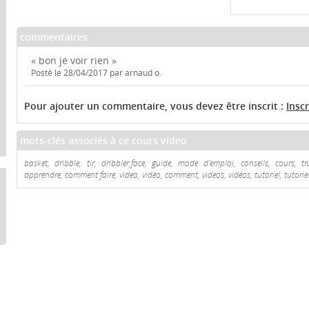
commentaires
« bon je voir rien »
Posté le 28/04/2017 par arnaud o.
Pour ajouter un commentaire, vous devez être inscrit :
Insc
mots-clés associés à ce cours video
basket, dribble, tir, dribbler,face, guide, mode d'emploi, conseils, cours, tr
apprendre, comment faire, video, vidéo, comment, videos, vidéos, tutoriel, tutoriel