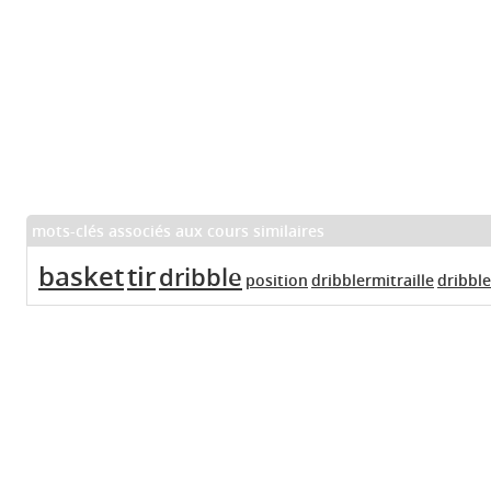
mots-clés associés aux cours similaires
basket
tir
dribble
position
dribblermitraille
dribble