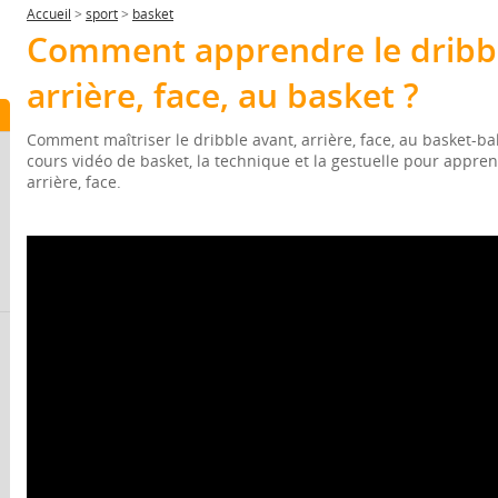
Accueil
>
sport
>
basket
Comment apprendre le dribbl
arrière, face, au basket ?
Comment maîtriser le dribble avant, arrière, face, au basket-ba
cours vidéo de basket, la technique et la gestuelle pour appren
arrière, face.