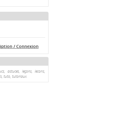
ription / Connexion
ucs, astuces, leçons, lecons,
s, tuto, tutoriaux.