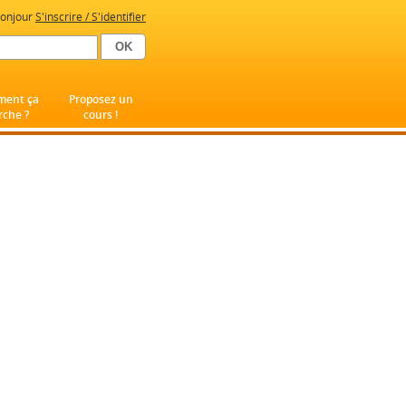
onjour
S'inscrire / S'identifier
ent ça
Proposez un
che ?
cours !