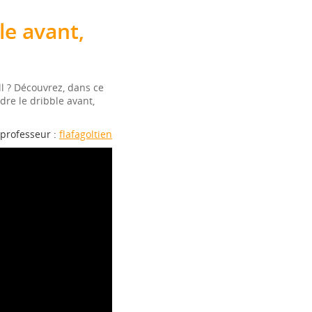
e avant,
ll ? Découvrez, dans ce
dre le dribble avant,
professeur :
flafagoltien