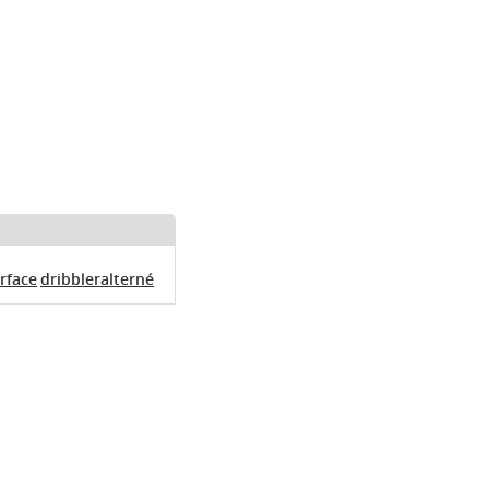
rface
dribbleralterné