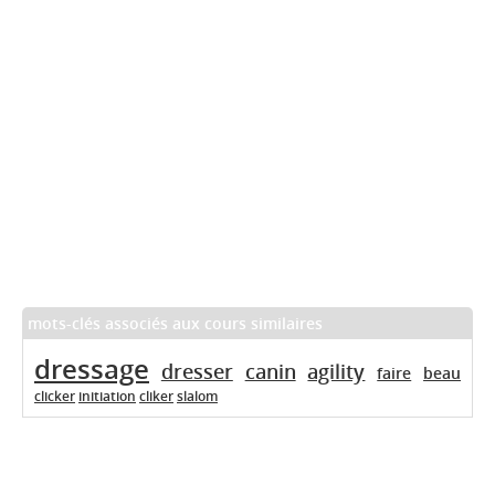
mots-clés associés aux cours similaires
dressage
dresser
canin
agility
faire
beau
clicker
initiation
cliker
slalom