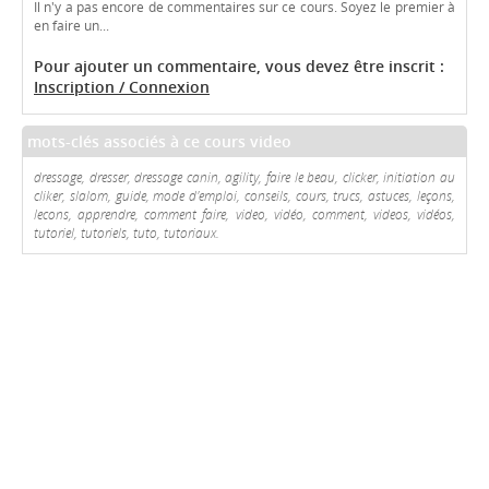
Il n'y a pas encore de commentaires sur ce cours. Soyez le premier à
en faire un...
Pour ajouter un commentaire, vous devez être inscrit :
Inscription / Connexion
mots-clés associés à ce cours video
dressage, dresser, dressage canin, agility, faire le beau, clicker, initiation au
cliker, slalom, guide, mode d'emploi, conseils, cours, trucs, astuces, leçons,
lecons, apprendre, comment faire, video, vidéo, comment, videos, vidéos,
tutoriel, tutoriels, tuto, tutoriaux.