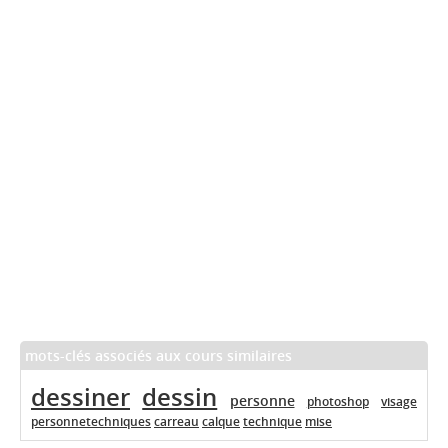
mots-clés associés aux cours similaires
dessiner
dessin
personne
photoshop
visage
personnetechniques
carreau
calque
technique
mise