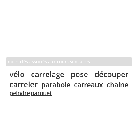
mots-clés associés aux cours similaires
vélo
carrelage
pose
découper
carreler
parabole
carreaux
chaine
peindre
parquet