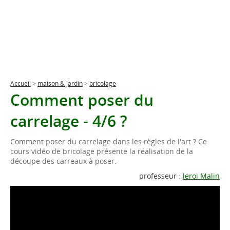
Accueil
>
maison & jardin
>
bricolage
Comment poser du
carrelage - 4/6 ?
Comment poser du carrelage dans les règles de l'art ? Ce
cours vidéo de bricolage présente la réalisation de la
découpe des carreaux à poser.
professeur :
leroi Malin