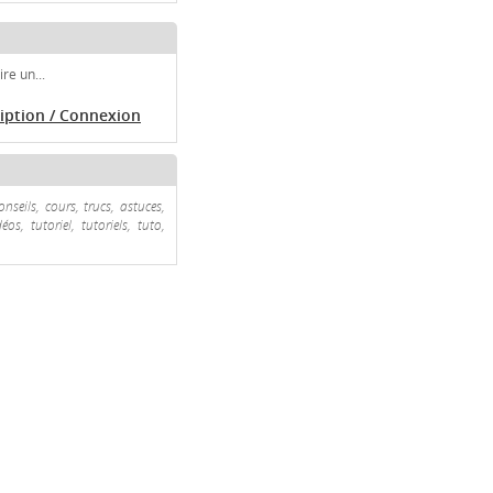
re un...
ription / Connexion
seils, cours, trucs, astuces,
s, tutoriel, tutoriels, tuto,