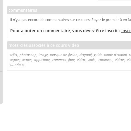
commentaires
Il n'y a pas encore de commentaires sur ce cours. Soyez le premier à en fai
Pour ajouter un commentaire, vous devez être inscrit :
Insc
mots-clés associés à ce cours video
reflet, photoshop, image, masque de fusion, dégradé, guide, mode d'emploi, con
leçons, lecons, apprendre, comment faire, video, vidéo, comment, videos, vidéo
tutoriaux.