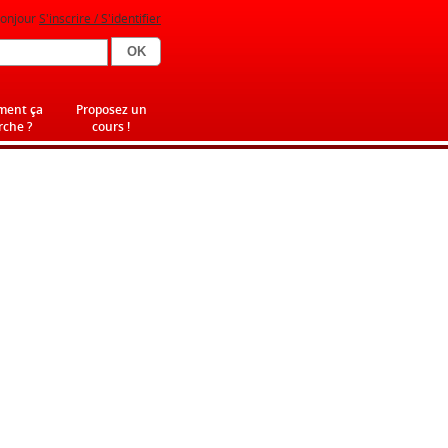
onjour
S'inscrire / S'identifier
ent ça
Proposez un
che ?
cours !