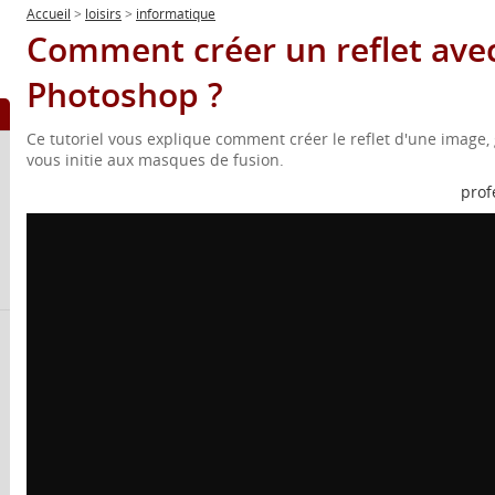
Accueil
>
loisirs
>
informatique
Comment créer un reflet ave
Photoshop ?
Ce tutoriel vous explique comment créer le reflet d'une image, 
vous initie aux masques de fusion.
prof