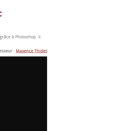
c
grâce à Photoshop. Il
esseur :
Maxence Thidet