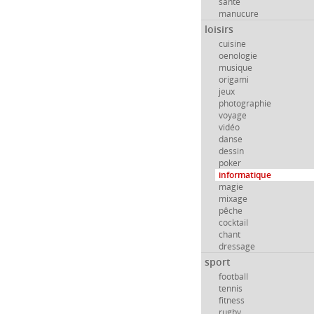
santé
manucure
loisirs
cuisine
oenologie
musique
origami
jeux
photographie
voyage
vidéo
danse
dessin
poker
informatique
magie
mixage
pêche
cocktail
chant
dressage
sport
football
tennis
fitness
rugby