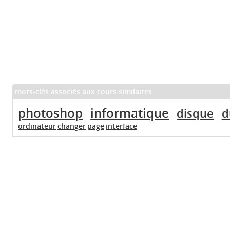
mots-clés associés aux cours similaires
photoshop
informatique
disque
d
ordinateur
changer
page
interface