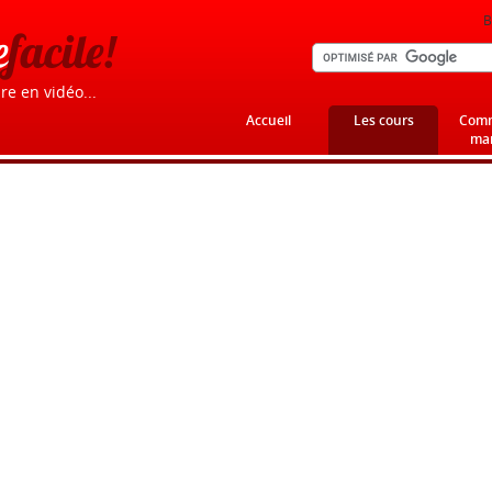
B
e
facile!
re en vidéo...
Accueil
Les cours
Comm
mar