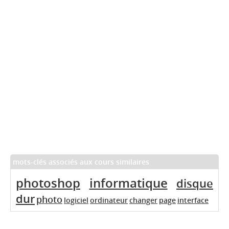
mots-clés associés aux cours similaires
photoshop
informatique
disque
dur
photo
logiciel
ordinateur
changer
page
interface