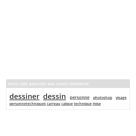
mots-clés associés aux cours similaires
dessiner
dessin
personne
photoshop
visage
personnetechniques
carreau
calque
technique
mise