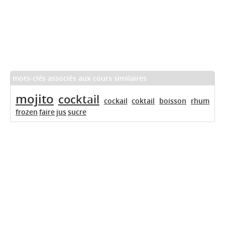
mots-clés associés aux cours similaires
mojito
cocktail
cockail
coktail
boisson
rhum
frozen
faire
jus
sucre