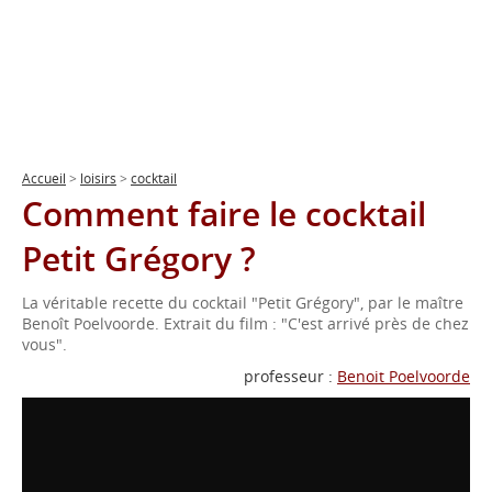
Accueil
>
loisirs
>
cocktail
Comment faire le cocktail
Petit Grégory ?
La véritable recette du cocktail "Petit Grégory", par le maître
Benoît Poelvoorde. Extrait du film : "C'est arrivé près de chez
vous".
professeur :
Benoit Poelvoorde