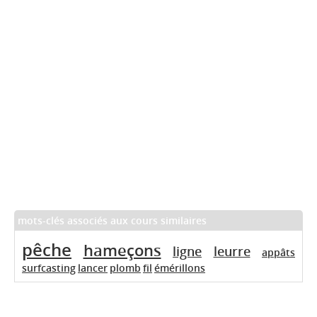
mots-clés associés aux cours similaires
pêche
hameçons
ligne
leurre
appâts
surfcasting
lancer
plomb
fil
émérillons