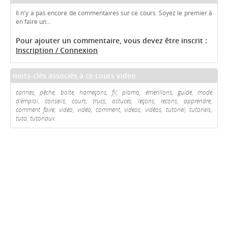
Il n'y a pas encore de commentaires sur ce cours. Soyez le premier à
en faire un...
Pour ajouter un commentaire, vous devez être inscrit :
Inscription / Connexion
mots-clés associés à ce cours video
cannes, pêche, boîte, hameçons, fil, plomb, émerillons, guide, mode
d'emploi, conseils, cours, trucs, astuces, leçons, lecons, apprendre,
comment faire, video, vidéo, comment, videos, vidéos, tutoriel, tutoriels,
tuto, tutoriaux.