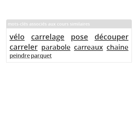
mots-clés associés aux cours similaires
vélo
carrelage
pose
découper
carreler
parabole
carreaux
chaine
peindre
parquet