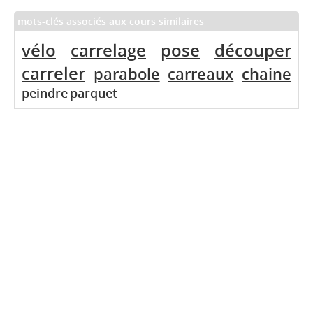
mots-clés associés aux cours similaires
vélo
carrelage
pose
découper
carreler
parabole
carreaux
chaine
peindre
parquet