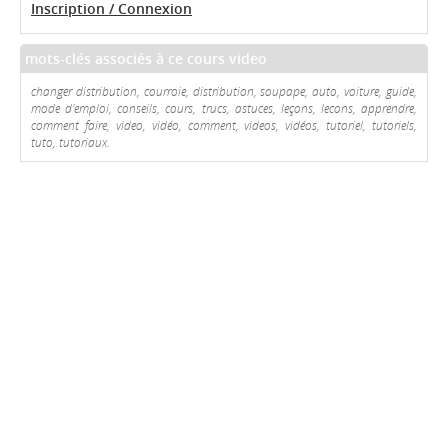
Inscription / Connexion
mots-clés associés à ce cours video
changer distribution, courroie, distribution, soupape, auto, voiture, guide,
mode d'emploi, conseils, cours, trucs, astuces, leçons, lecons, apprendre,
comment faire, video, vidéo, comment, videos, vidéos, tutoriel, tutoriels,
tuto, tutoriaux.