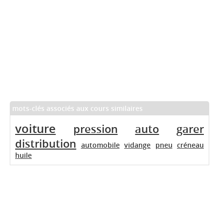
mots-clés associés aux cours similaires
voiture
pression
auto
garer
distribution
automobile
vidange
pneu
créneau
huile