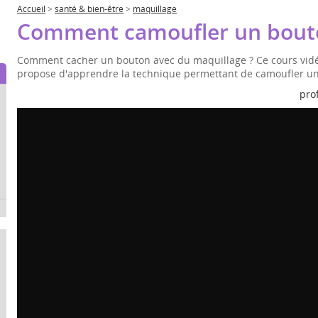
Accueil
>
santé & bien-être
>
maquillage
Comment camoufler un bout
Comment cacher un bouton avec du maquillage ? Ce cours vid
propose d'apprendre la technique permettant de camoufler un 
pro