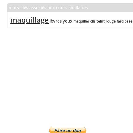
mots-clés associés aux cours similaires
maquillage
lèvres
yeux
maquiller
cils
teint
rouge
fard
base