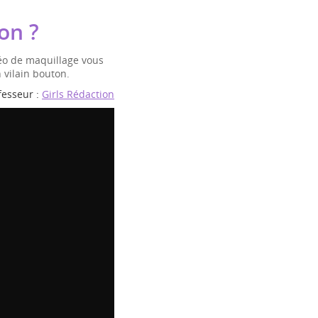
on ?
éo de maquillage vous
vilain bouton.
fesseur :
Girls Rédaction