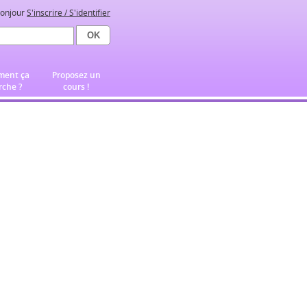
onjour
S'inscrire / S'identifier
ent ça
Proposez un
che ?
cours !