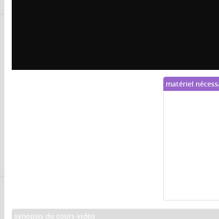
matériel nécess
synopsis du cours video