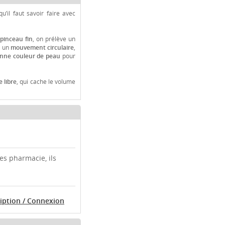
u’il faut savoir faire avec
pinceau fin
, on prélève un
s un
mouvement circulaire
,
nne couleur de peau
pour
 libre
, qui cache le volume
es pharmacie, ils
ription / Connexion