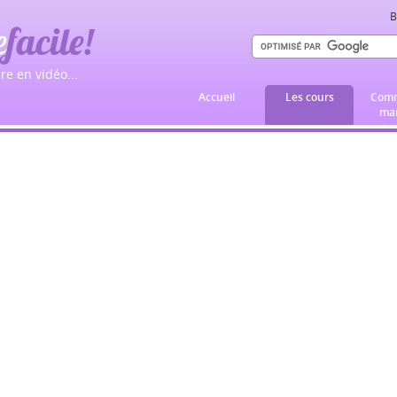
B
e
facile!
re en vidéo...
Accueil
Les cours
Comm
mar