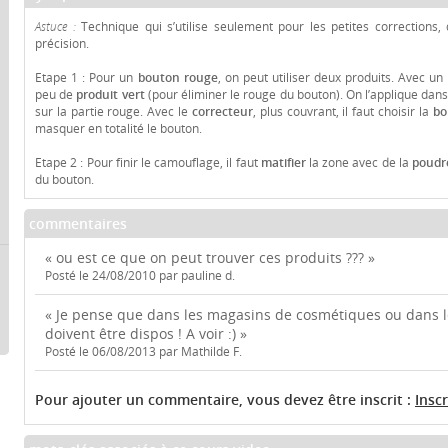
Astuce :
Technique qui s’utilise seulement pour les petites corrections, q
précision.
Etape 1 : Pour un
bouton rouge
, on peut utiliser deux produits. Avec un
peu de
produit vert
(pour éliminer le rouge du bouton). On l’applique dan
sur la partie rouge. Avec le
correcteur
, plus couvrant, il faut choisir la
bo
masquer en totalité le bouton.
Etape 2 : Pour finir le camouflage, il faut
matifier
la zone avec de la
poudre
du bouton.
commentaires
« ou est ce que on peut trouver ces produits ??? »
Posté le 24/08/2010 par pauline d.
« Je pense que dans les magasins de cosmétiques ou dans l
doivent être dispos ! A voir :) »
Posté le 06/08/2013 par Mathilde F.
Pour ajouter un commentaire, vous devez être inscrit :
Insc