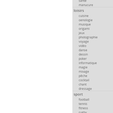
santé
manucure
loisirs
cuisine
oenologie
musique
origami
jeux
photographie
voyage
vidéo
danse
dessin
poker
informatique
magie
mixage
pêche
cocktail
chant
dressage
sport
football
tennis
fitness
rugby