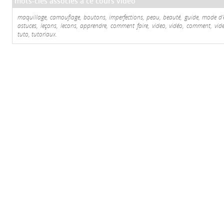
mots-clés associés à ce cours video
maquillage, camouflage, boutons, imperfections, peau, beauté, guide, mode d'em
astuces, leçons, lecons, apprendre, comment faire, video, vidéo, comment, videos
tuto, tutoriaux.