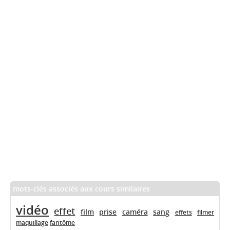
mots-clés associés aux cours similaires
vidéo
effet
film
prise
caméra
sang
effets
filmer
maquillage
fantôme