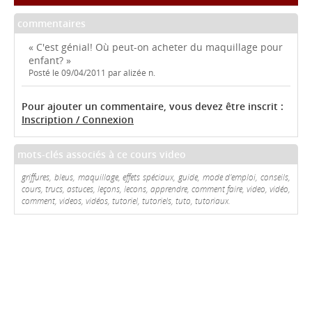
commentaires
« C'est génial! Où peut-on acheter du maquillage pour
enfant? »
Posté le 09/04/2011 par alizée n.
Pour ajouter un commentaire, vous devez être inscrit :
Inscription / Connexion
mots-clés associés à ce cours video
griffures, bleus, maquillage, effets spéciaux, guide, mode d'emploi, conseils,
cours, trucs, astuces, leçons, lecons, apprendre, comment faire, video, vidéo,
comment, videos, vidéos, tutoriel, tutoriels, tuto, tutoriaux.