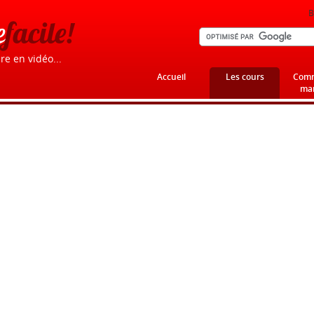
B
e
facile!
re en vidéo...
Accueil
Les cours
Comm
mar