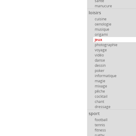
santé
manucure
loisirs
cuisine
oenologie
musique
origami
jeux
photographie
voyage
vidéo
danse
dessin
poker
informatique
magie
mixage
pêche
cocktail
chant
dressage
sport
football
tennis
fitness
rugby