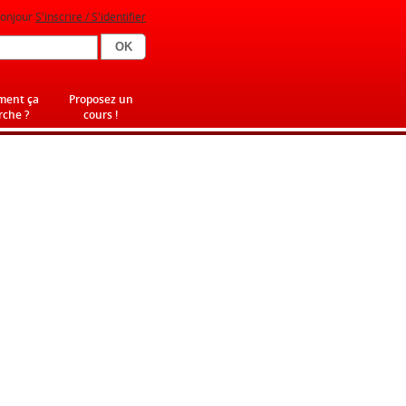
onjour
S'inscrire / S'identifier
ent ça
Proposez un
che ?
cours !