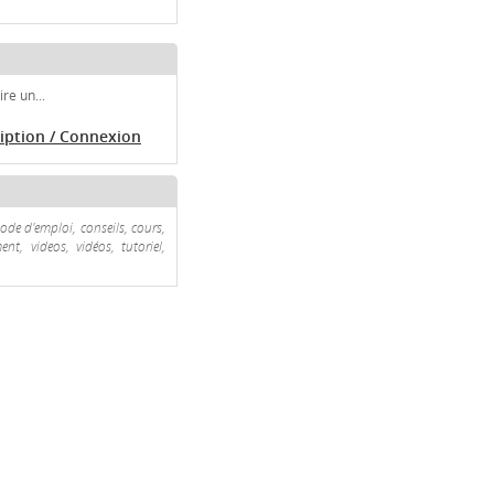
re un...
ription / Connexion
ode d'emploi, conseils, cours,
nt, videos, vidéos, tutoriel,