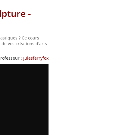
pture -
astiques ? Ce cours
 de vos créations d'arts
rofesseur :
Julesferryfox