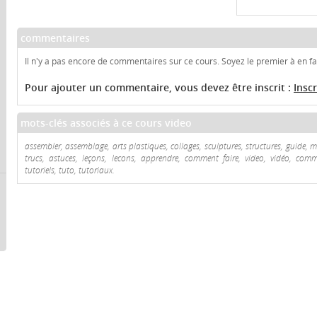
commentaires
Il n'y a pas encore de commentaires sur ce cours. Soyez le premier à en fai
Pour ajouter un commentaire, vous devez être inscrit :
Insc
mots-clés associés à ce cours video
assembler, assemblage, arts plastiques, collages, sculptures, structures, guide, m
trucs, astuces, leçons, lecons, apprendre, comment faire, video, vidéo, comme
tutoriels, tuto, tutoriaux.