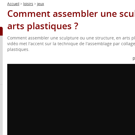
Accueil
>
loisirs
>
jeux
Comment assembler une scul
arts plastiques ?
Comment assembler une sculpture ou une structure, en arts pl
vidéo met l'accent sur la technique de l'assemblage par collage
plastiques.
p