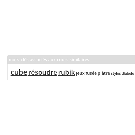
mots-clés associés aux cours similaires
cube
résoudre
rubik
jeux
fusée
plâtre
stylos
diabolo