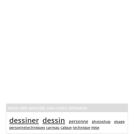
mots-clés associés aux cours similaires
dessiner
dessin
personne
photoshop
visage
personnetechniques
carreau
calque
technique
mise