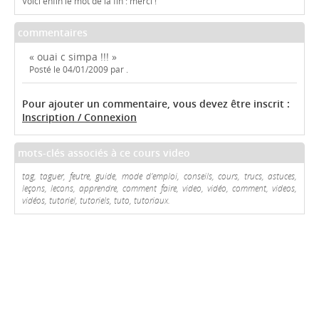
Voici enfin le mot de la fin : merci !
commentaires
« ouai c simpa !!! »
Posté le 04/01/2009 par .
Pour ajouter un commentaire, vous devez être inscrit :
Inscription / Connexion
mots-clés associés à ce cours video
tag, taguer, feutre, guide, mode d'emploi, conseils, cours, trucs, astuces,
leçons, lecons, apprendre, comment faire, video, vidéo, comment, videos,
vidéos, tutoriel, tutoriels, tuto, tutoriaux.