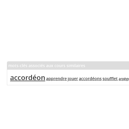
mots-clés associés aux cours similaires
accordéon
apprendre
jouer
accordéons
soufflet
arpèg