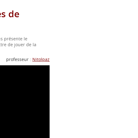
s de
s présente le
re de jouer de la
professeur :
Nitolpaz