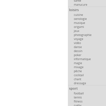
santé
manucure
loisirs
cuisine
oenologie
musique
origami
jeux
photographie
voyage
vidéo
danse
dessin
poker
informatique
magie
mixage
pêche
cocktail
chant
dressage
sport
football
tennis
fitness
rugby