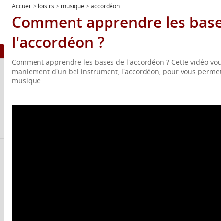
Accueil
>
loisirs
>
musique
>
accordéon
Comment apprendre les base
l'accordéon ?
Comment apprendre les bases de l'accordéon ? Cette vidéo vou
maniement d'un bel instrument, l'accordéon, pour vous permett
musique.