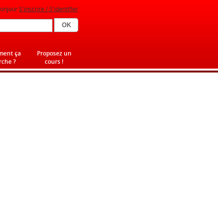
onjour
S'inscrire / S'identifier
ent ça
Proposez un
che ?
cours !