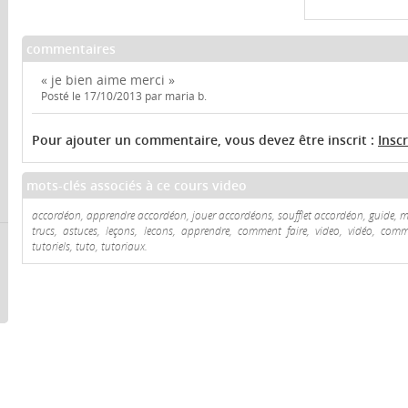
commentaires
« je bien aime merci »
Posté le 17/10/2013 par maria b.
Pour ajouter un commentaire, vous devez être inscrit :
Insc
mots-clés associés à ce cours video
accordéon, apprendre accordéon, jouer accordéons, soufflet accordéon, guide, mo
trucs, astuces, leçons, lecons, apprendre, comment faire, video, vidéo, comme
tutoriels, tuto, tutoriaux.