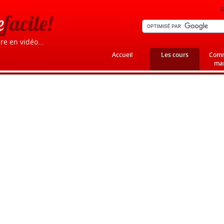
B
e
facile!
re en vidéo...
Accueil
Les cours
Comm
mar