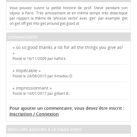
Vous pouvez suivre la petite histoire de prof. Steve pendant son
séjour à Paris. Trés amusement et en même temps trés didactique
par rapport la théme de 'phrasal verbs' avec 'get': par example: get
on get off get into get around get good at
commentaires
« so so good thanks a lot for all the things you give as!
»
Posté le 16/11/2009 par hafid k.
« Impécable »
Posté le 24/08/2015 par Amadou D.
« impressionnant »
Posté le 14/01/2017 par gilbert B.
Pour ajouter un commentaire, vous devez être inscrit :
Inscription / Connexion
mots-clés associés à ce cours video