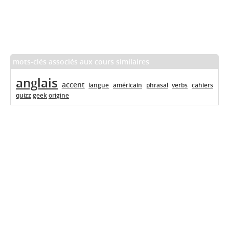
mots-clés associés aux cours similaires
anglais
accent
langue
américain
phrasal
verbs
cahiers
quizz
geek
origine