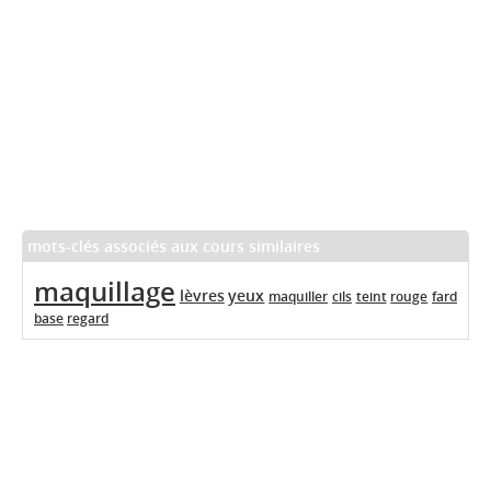
mots-clés associés aux cours similaires
maquillage
lèvres
yeux
maquiller
cils
teint
rouge
fard
base
regard