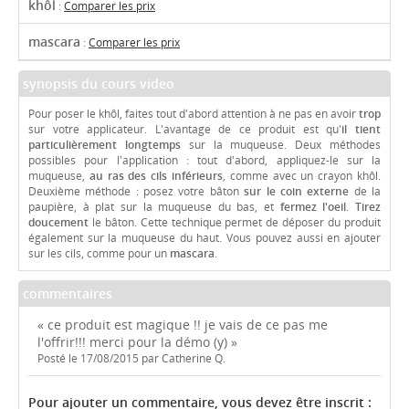
khôl
:
Comparer les prix
mascara
:
Comparer les prix
synopsis du cours video
Pour poser le khôl, faites tout d'abord attention à ne pas en avoir
trop
sur votre applicateur. L'avantage de ce produit est qu'
il tient
particulièrement longtemps
sur la muqueuse. Deux méthodes
possibles pour l'application : tout d'abord, appliquez-le sur la
muqueuse,
au ras des cils inférieurs
, comme avec un crayon khôl.
Deuxième méthode : posez votre bâton
sur le coin externe
de la
paupière, à plat sur la muqueuse du bas, et
fermez l'oeil
.
Tirez
doucement
le bâton. Cette technique permet de déposer du produit
également sur la muqueuse du haut. Vous pouvez aussi en ajouter
sur les cils, comme pour un
mascara
.
commentaires
« ce produit est magique !! je vais de ce pas me
l'offrir!!! merci pour la démo (y) »
Posté le 17/08/2015 par Catherine Q.
Pour ajouter un commentaire, vous devez être inscrit :