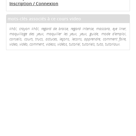
Inscription / Connexion
mots-clés associés à ce cours video
khôl, crayon khôl, regard de braise, regard intense, mascara, eye liner,
maquillage des yeux, maquiller les yeux, yeux, guide, mode d'emploi,
conseils, cours, trucs, astuces, leçons, lecons, apprendre, comment faire,
video, vidéo, comment, videos, vidéos, tutoriel, tutoriels, tuto, tutoriaux.