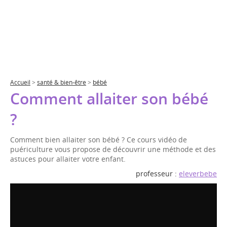
Accueil
>
santé & bien-être
>
bébé
Comment allaiter son bébé
?
Comment bien allaiter son bébé ? Ce cours vidéo de
puériculture vous propose de découvrir une méthode et des
astuces pour allaiter votre enfant.
professeur :
eleverbebe