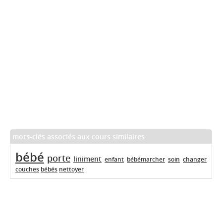
mots-clés associés aux cours similaires
bébé
porte
liniment
enfant
bébémarcher
soin
changer
couches
bébés
nettoyer