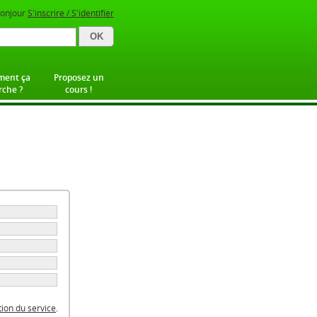
onjour
S'inscrire / S'identifier
ent ça
Proposez un
che ?
cours !
ation du service
.