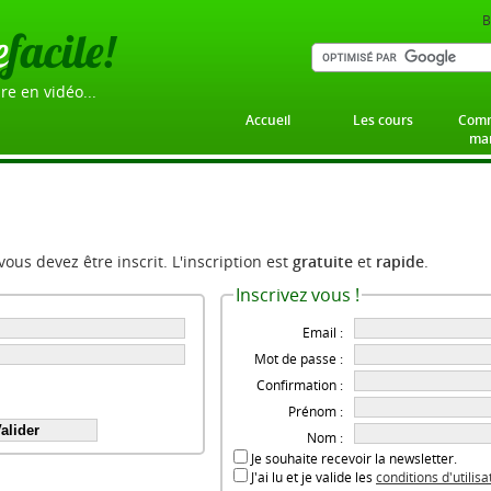
B
e
facile!
re en vidéo...
Accueil
Les cours
Comm
mar
 vous devez être inscrit. L'inscription est
gratuite
et
rapide
.
Inscrivez vous !
Email :
Mot de passe :
Confirmation :
Prénom :
Nom :
Je souhaite recevoir la newsletter.
J'ai lu et je valide les
conditions d'utilis