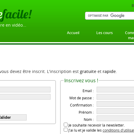
B
e
facile!
re en vidéo...
Accueil
Les cours
Comm
mar
 vous devez être inscrit. L'inscription est
gratuite
et
rapide
.
Inscrivez vous !
Email :
Mot de passe :
Confirmation :
Prénom :
Nom :
Je souhaite recevoir la newsletter.
J'ai lu et je valide les
conditions d'utilis