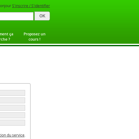
onjour
S'inscrire / S'identifier
ent ça
Proposez un
che ?
cours !
ation du service
.