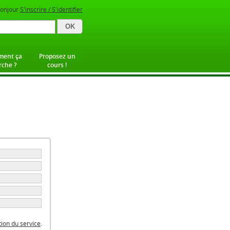
onjour
S'inscrire / S'identifier
ent ça
Proposez un
che ?
cours !
ation du service
.