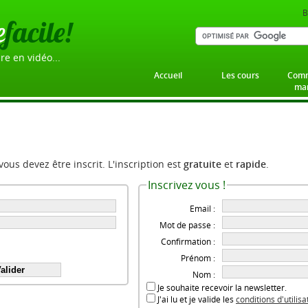
B
e
facile!
re en vidéo...
Accueil
Les cours
Comm
mar
 vous devez être inscrit. L'inscription est
gratuite
et
rapide
.
Inscrivez vous !
Email :
Mot de passe :
Confirmation :
Prénom :
Nom :
Je souhaite recevoir la newsletter.
J'ai lu et je valide les
conditions d'utilis