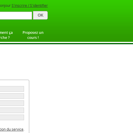
onjour
S'inscrire / S'identifier
ent ça
Proposez un
che ?
cours !
ation du service
.