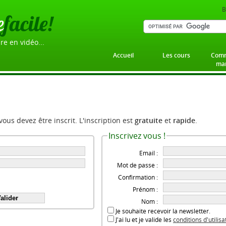
B
e
facile!
re en vidéo...
Accueil
Les cours
Comm
mar
 vous devez être inscrit. L'inscription est
gratuite
et
rapide
.
Inscrivez vous !
Email :
Mot de passe :
Confirmation :
Prénom :
Nom :
Je souhaite recevoir la newsletter.
J'ai lu et je valide les
conditions d'utilis